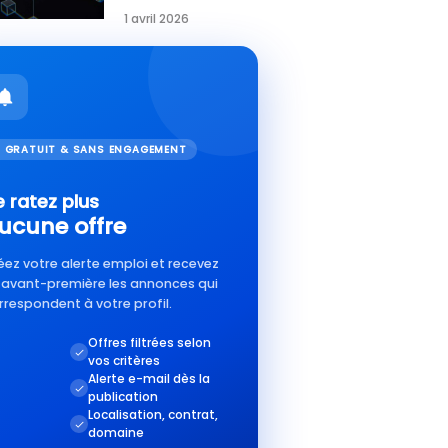
1 avril 2026
 GRATUIT & SANS ENGAGEMENT
 ratez plus
ucune offre
éez votre alerte emploi et recevez
 avant-première les annonces qui
rrespondent à votre profil.
Offres filtrées selon
vos critères
Alerte e-mail dès la
publication
Localisation, contrat,
domaine