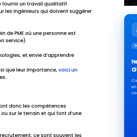
fournir un travail qualitatif
ur les ingénieurs qui doivent suggérer
ein de PME où une personne est
on service)
✦
nologies, et envie d’apprendre
Ne
a
nsi que leur importance,
voici un
es.
Cr
en
co
ls sont donc les compétences
ou sur le terrain et qui font d’une
recrutement, ce sont souvent les