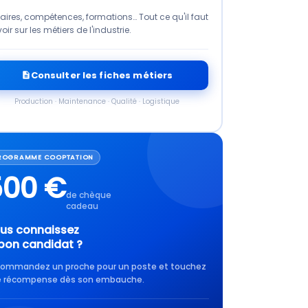
aires, compétences, formations… Tout ce qu'il faut
oir sur les métiers de l'industrie.
Consulter les fiches métiers
Production · Maintenance · Qualité · Logistique
ROGRAMME COOPTATION
500 €
de chèque
cadeau
us connaissez
 bon candidat ?
ommandez un proche pour un poste et touchez
 récompense dès son embauche.