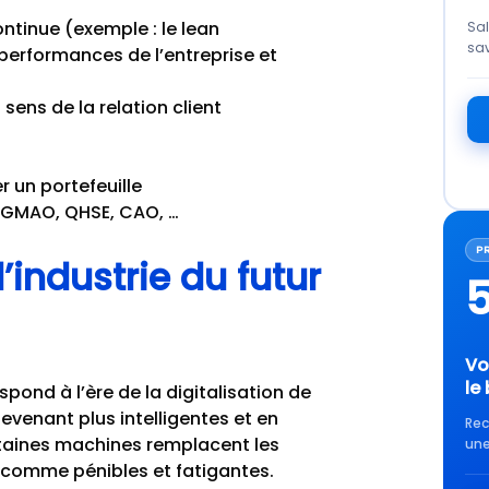
ntinue (exemple : le lean
Sal
sav
performances de l’entreprise et
ens de la relation client
r un portefeuille
 de GMAO, QHSE, CAO, …
P
industrie du futur
Vo
le
espond à l’ère de la digitalisation de
devenant plus intelligentes et en
Rec
rtaines machines remplacent les
une
 comme pénibles et fatigantes.