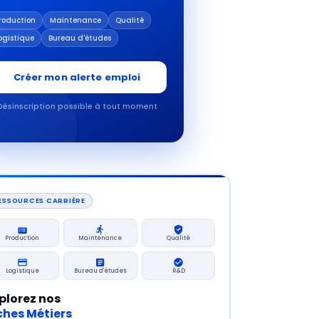
roduction
Maintenance
Qualité
ogistique
Bureau d'études
Créer mon alerte emploi
Désinscription possible à tout moment
ESSOURCES CARRIÈRE
Production
Maintenance
Qualité
Logistique
Bureau d'études
R&D
plorez nos
ches Métiers