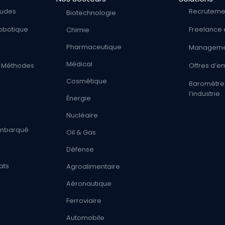
tudes
Recruteme
Biotechnologie
obotique
Freelance 
Chimie
Pharmaceutique
Managemen
Médical
 / Méthodes
Offres d’e
Cosmétique
Baromètre 
l’industrie
Énergie
Nucléaire
 Embarqué
Oil & Gas
Défense
ats
Agroalimentaire
Aéronautique
Ferroviaire
Automobile