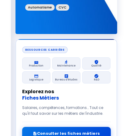
Automatisme
CVC
RESSOURCES CARRIÈRE
Production
Maintenance
Qualité
Logistique
Bureau d'études
R&D
Explorez nos
Fiches Métiers
Salaires, compétences, formations… Tout ce
qu'il faut savoir sur les métiers de l'industrie.
Consulter les fiches métiers