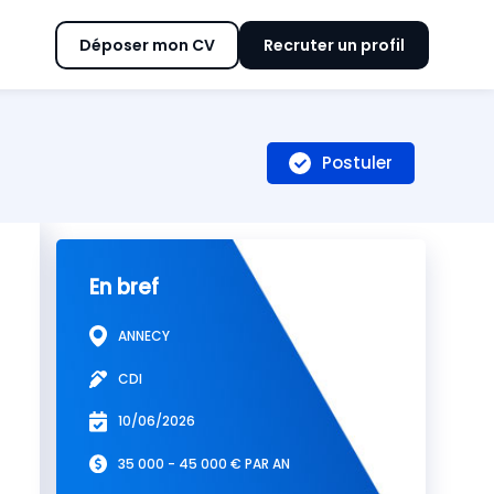
Déposer mon CV
Recruter un profil
Postuler
En bref
ANNECY
CDI
10/06/2026
35 000 - 45 000 € PAR AN