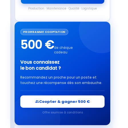
Production · Maintenance · Qualité · Logistique
PROGRAMME COOPTATION
500 €
de chèque
cadeau
Vous connaissez
le bon candidat ?
Recommandez un proche pour un poste et
touchez une récompense dès son embauche.
Coopter & gagner 500 €
Offre soumise à conditions