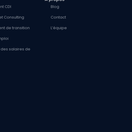
nt CDI
Blog
et Consulting
Contact
t de transition
L’équipe
mploi
des salaires de