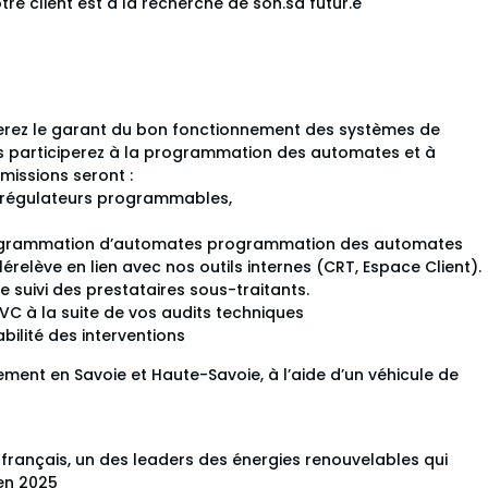
tre client est à la recherche de son.sa futur.e
serez le garant du bon fonctionnement des systèmes de
vous participerez à la programmation des automates et à
 missions seront :
t régulateurs programmables,
a programmation d’automates programmation des automates
lérelève en lien avec nos outils internes (CRT, Espace Client).
e suivi des prestataires sous-traitants.
VC à la suite de vos audits techniques
abilité des interventions
ent en Savoie et Haute-Savoie, à l’aide d’un véhicule de
 français, un des leaders des énergies renouvelables qui
 en 2025