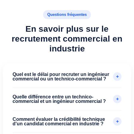
Questions fréquentes
En savoir plus sur le
recrutement commercial en
industrie
Quel est le délai pour recruter un ingénieur
+
commercial ou un technico-commercial ?
Chez BlueDocker, un placement aboutit en 3
Quelle différence entre un technico-
semaines maximum : la méthode en binôme et un
+
commercial et un ingénieur commercial ?
réseau de plus de 300 000 candidats y sont pour
beaucoup. Le nombre de candidatures sur les postes
Le technico-commercial est souvent plus terrain, en
commerciaux ayant chuté de 40% en deux ans selon
Comment évaluer la crédibilité technique
démonstration produit et en avant-vente directe
+
d'un candidat commercial en industrie ?
Uptoo, un accompagnement spécialisé fait une vraie
auprès d'un client. L'ingénieur commercial gère des
différence.