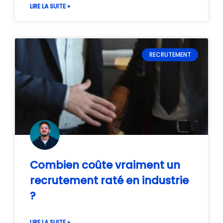
LIRE LA SUITE »
RECRUTEMENT
Combien coûte vraiment un
recrutement raté en industrie
?
LIRE LA SUITE »