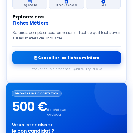
Logistique
Bureau d'études
R&D
Explorez nos
Fiches Métiers
Salaires, compétences, formations… Tout ce qu'il faut savoir
sur les métiers de l'industrie.
Consulter les fiches métiers
Production · Maintenance · Qualité · Logistique
PROGRAMME COOPTATION
500 €
de chèque
cadeau
Vous connaissez
le bon candidat ?