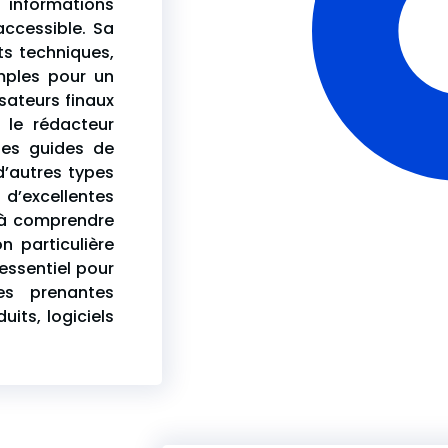
 informations
ccessible. Sa
ts techniques,
mples pour un
lisateurs finaux
, le rédacteur
des guides de
 d’autres types
excellentes
 à comprendre
n particulière
 essentiel pour
ies prenantes
its, logiciels