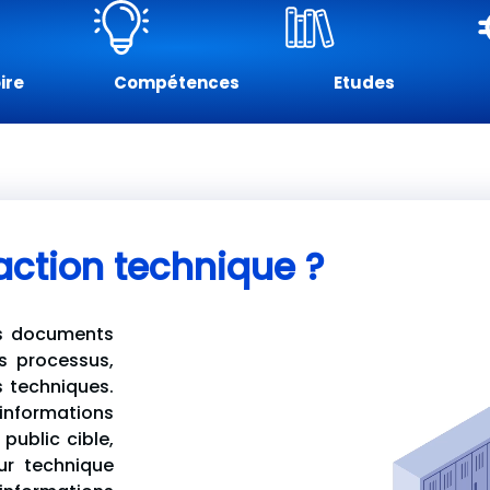
ire
Compétences
Etudes
action technique ?
es documents
es processus,
s techniques.
 informations
public cible,
eur technique