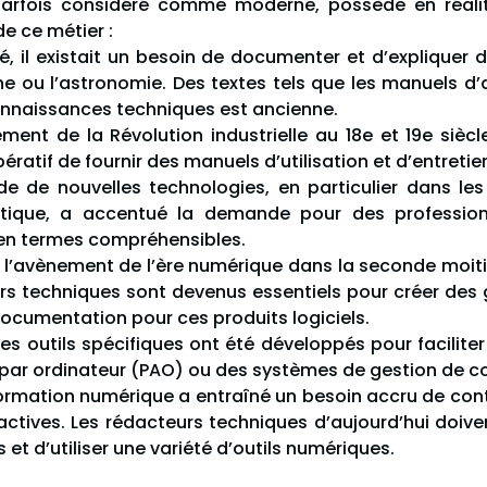
parfois considéré comme moderne, possède en réali
de ce métier :
ité, il existait un besoin de documenter et d’explique
ne ou l’astronomie. Des textes tels que les manuels d’
onnaissances techniques est ancienne.
ment de la Révolution industrielle au 18e et 19e siècl
ératif de fournir des manuels d’utilisation et d’entre
e de nouvelles technologies, en particulier dans les
rmatique, a accentué la demande pour des professio
en termes compréhensibles.
 l’avènement de l’ère numérique dans la seconde moitié 
s techniques sont devenus essentiels pour créer des g
documentation pour ces produits logiciels.
des outils spécifiques ont été développés pour faciliter
e par ordinateur (PAO) ou des systèmes de gestion de c
ormation numérique a entraîné un besoin accru de conte
ctives. Les rédacteurs techniques d’aujourd’hui doive
et d’utiliser une variété d’outils numériques.