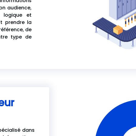
nformations
son audience,
 logique et
t prendre la
référence, de
utre type de
eur
pécialisé dans