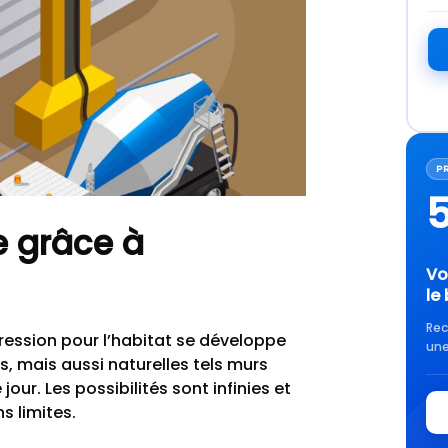
P
 grâce à
Vo
le
Rec
ression pour l’habitat se développe
une
s, mais aussi naturelles tels murs
jour. Les possibilités sont infinies et
ns limites.