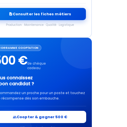
Consulter les fiches métiers
Production · Maintenance · Qualité · Logistique
ROGRAMME COOPTATION
500 €
de chèque
cadeau
us connaissez
 bon candidat ?
ommandez un proche pour un poste et touchez
 récompense dès son embauche.
Coopter & gagner 500 €