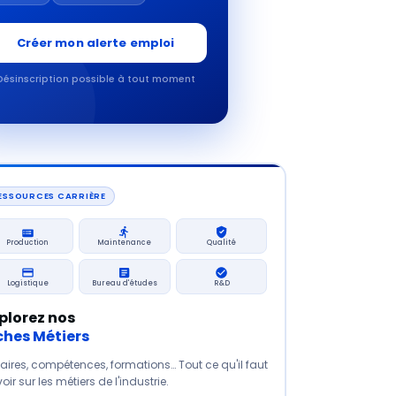
Créer mon alerte emploi
Désinscription possible à tout moment
ESSOURCES CARRIÈRE
Production
Maintenance
Qualité
Logistique
Bureau d'études
R&D
plorez nos
ches Métiers
aires, compétences, formations… Tout ce qu'il faut
oir sur les métiers de l'industrie.