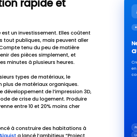
ion rapide et
✦
 est un investissement. Elles coûtent
es
tout publiques
, mais peuvent aller
Ne
. Compte tenu du peu de matière
a
btenir des pièces simplement, et
es minutes à plusieurs heures.
Cr
en
co
ieurs types de matériaux, le
en plus de matériaux organiques.
r le développement de l’impression 3D,
iode de crise du logement. Produire
oyenne
entre 10 et 20% moins cher
cé à construire des habitations à
P
Alquist
a lancé l’ambitieux “Project
L