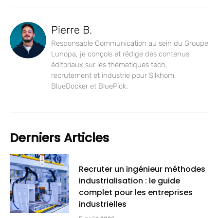
Pierre B.
Responsable Communication au sein du Groupe
Lunopa, je conçois et rédige des contenus
éditoriaux sur les thématiques tech,
recrutement et industrie pour Silkhom,
BlueDocker et BluePick.
Derniers Articles
Recruter un ingénieur méthodes
industrialisation : le guide
complet pour les entreprises
industrielles