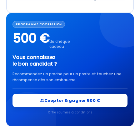
PROGRAMME COOPTATION
500 €
de chèque
cadeau
Vous connaissez
le bon candidat ?
Recommandez un proche pour un poste et touchez une
récompense dès son embauche.
Coopter & gagner 500 €
Offre soumise à conditions