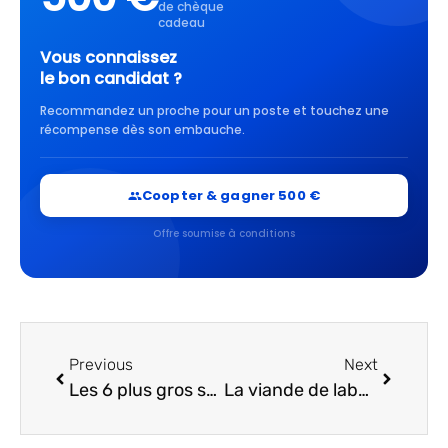
de chèque
cadeau
Vous connaissez
le bon candidat ?
Recommandez un proche pour un poste et touchez une
récompense dès son embauche.
Coopter & gagner 500 €
Offre soumise à conditions
Previous
Next
Les 6 plus gros scandales de l’industrie alimentaire
La viande de laboratoire, un avenir végan ?