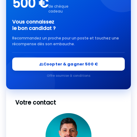
500 €
de chèque
cadeau
Vous connaissez
le bon candidat ?
Recommandez un proche pour un poste et touchez une
récompense dès son embauche.
Coopter & gagner 500 €
Offre soumise à conditions
Votre contact