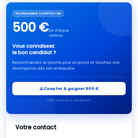
PROGRAMME COOPTATION
500 €
de chèque
cadeau
Vous connaissez
le bon candidat ?
Recommandez un proche pour un poste et touchez une
récompense dès son embauche.
Coopter & gagner 500 €
Offre soumise à conditions
Votre contact