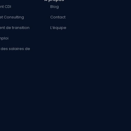
nt CDI
Blog
et Consulting
Contact
t de transition
L’équipe
mploi
des salaires de