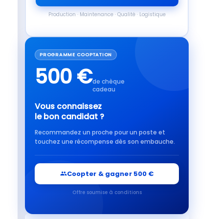
Production · Maintenance · Qualité · Logistique
PROGRAMME COOPTATION
500 €
de chèque
cadeau
Vous connaissez
le bon candidat ?
Recommandez un proche pour un poste et
touchez une récompense dès son embauche.
Coopter & gagner 500 €
Offre soumise à conditions