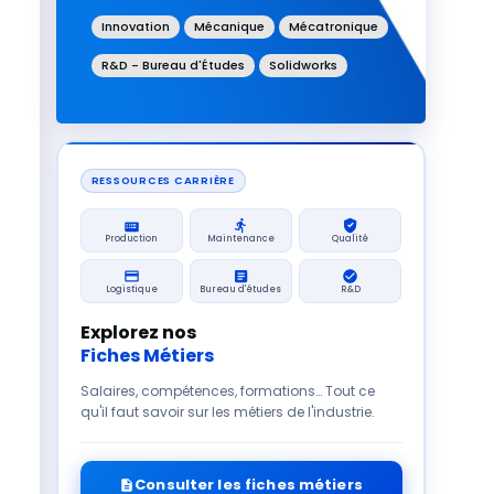
Innovation
Mécanique
Mécatronique
R&D - Bureau d'Études
Solidworks
RESSOURCES CARRIÈRE
Production
Maintenance
Qualité
Logistique
Bureau d'études
R&D
Explorez nos
Fiches Métiers
Salaires, compétences, formations… Tout ce
qu'il faut savoir sur les métiers de l'industrie.
Consulter les fiches métiers