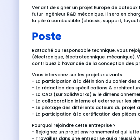
Venant de signer un projet Europe de bateaux f
futur Ingénieur R&D mécanique. Il sera en cha
la pile à combustible (châssis, support, tuyauter
Poste
Rattaché au responsable technique, vous rejo
(électronique, électrotechnique, mécanique). 
contribuez à l’avancée de la conception des pr
Vous intervenez sur les projets suivants :
- La participation à la définition du cahier de
- La rédaction des spécifications & architecture
- La CAO (sur SolidWorks) & le dimensionnem
- La collaboration interne et externe sur les si
- Le pilotage des différents acteurs du projet af
- La participation à la certification des pièc
Pourquoi rejoindre cette entreprise ?
- Rejoignez un projet environnemental qui lutte
- Travaillez dans une entreprise qui a réussi à l