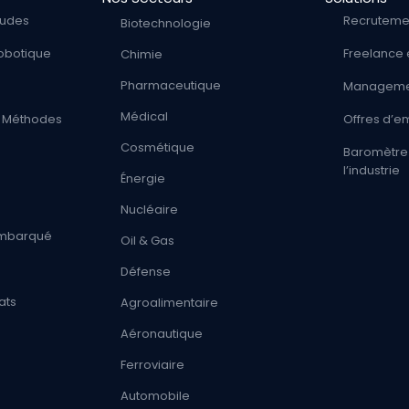
tudes
Recruteme
Biotechnologie
obotique
Freelance 
Chimie
Pharmaceutique
Managemen
Médical
 / Méthodes
Offres d’e
Cosmétique
Baromètre 
l’industrie
Énergie
Nucléaire
 Embarqué
Oil & Gas
Défense
ats
Agroalimentaire
Aéronautique
Ferroviaire
Automobile