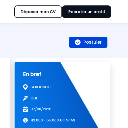
Déposer mon CV
Recruter un profil
Postuler
En bref
LA ROCHELLE
CDI
07/08/2026
42 000 - 55 000 € PAR AN