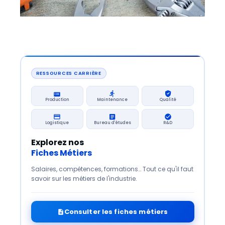
co
p
7 a
RESSOURCES CARRIÈRE
Production
Maintenance
Qualité
Logistique
Bureau d'études
R&D
Explorez nos
Fiches Métiers
Salaires, compétences, formations… Tout ce qu'il faut
savoir sur les métiers de l'industrie.
Consulter les fiches métiers