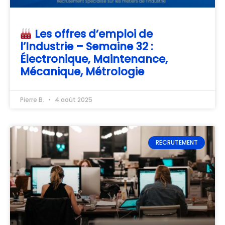
Les offres d’emploi de
l’Industrie – Semaine 32 :
Électronique, Maintenance,
Mécanique, Métrologie
Pierre B.
4 août 2025
RECRUTEMENT