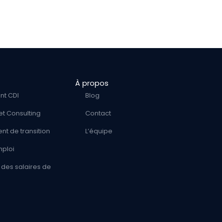
À propos
nt CDI
Blog
et Consulting
Contact
t de transition
L’équipe
mploi
des salaires de