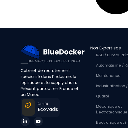
Nos Expertises
R&D / Bureau d’É
UNE MARQUE DU GROUPE LUNOPA
Automatisme / R
Cabinet de recrutement
Maintenance
spécialisé dans l’industrie, la
logistique et la supply chain.
Industrialisation
Présent partout en France et
au Maroc.
Qualité
Certifié
Mécanique et
EcoVadis
Électrotechnique
Électronique et