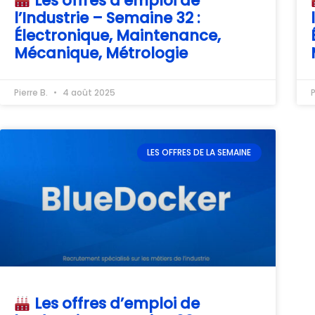
Les offres d’emploi de
l’Industrie – Semaine 32 :
Électronique, Maintenance,
Mécanique, Métrologie
Pierre B.
4 août 2025
P
LES OFFRES DE LA SEMAINE
Les offres d’emploi de