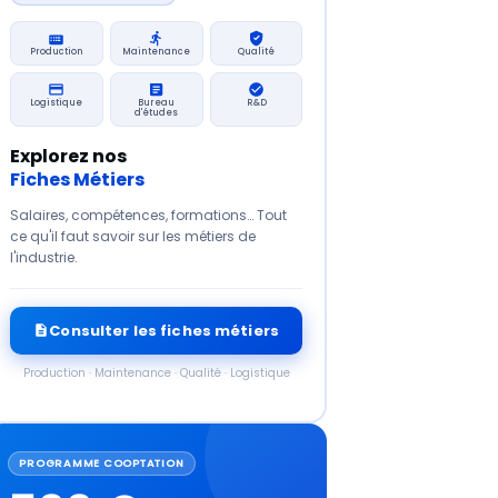
Production
Maintenance
Qualité
Logistique
Bureau
R&D
d'études
Explorez nos
Fiches Métiers
Salaires, compétences, formations… Tout
ce qu'il faut savoir sur les métiers de
l'industrie.
Consulter les fiches métiers
Production · Maintenance · Qualité · Logistique
PROGRAMME COOPTATION