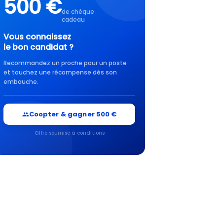
500 €
de chèque
cadeau
Vous connaissez
le bon candidat ?
Recommandez un proche pour un poste
et touchez une récompense dès son
embauche.
Coopter & gagner 500 €
Offre soumise à conditions