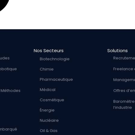
Nos Secteurs
Solutions
tudes
Recruteme
Biotechnologie
obotique
Freelance 
Chimie
Pharmaceutique
Managemen
Médical
 / Méthodes
Offres d’e
Cosmétique
Baromètre 
l’industrie
Énergie
Nucléaire
 Embarqué
Oil & Gas