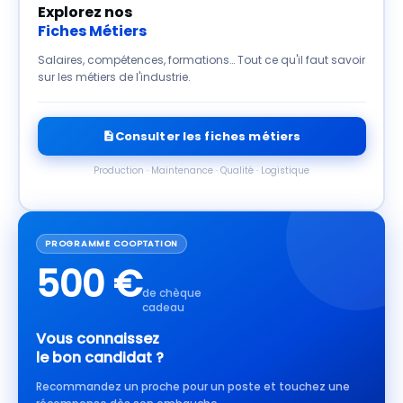
Explorez nos
Fiches Métiers
Salaires, compétences, formations… Tout ce qu'il faut savoir
sur les métiers de l'industrie.
Consulter les fiches métiers
Production · Maintenance · Qualité · Logistique
PROGRAMME COOPTATION
500 €
de chèque
cadeau
Vous connaissez
le bon candidat ?
Recommandez un proche pour un poste et touchez une