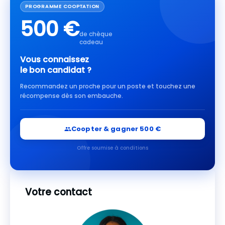
PROGRAMME COOPTATION
500 €
de chèque
cadeau
Vous connaissez
le bon candidat ?
Recommandez un proche pour un poste et touchez une
récompense dès son embauche.
Coopter & gagner 500 €
Offre soumise à conditions
Votre contact