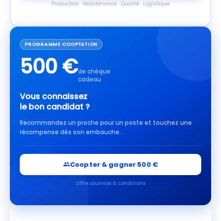
Production · Maintenance · Qualité · Logistique
PROGRAMME COOPTATION
500 €
de chèque
cadeau
Vous connaissez
le bon candidat ?
Recommandez un proche pour un poste et touchez une
récompense dès son embauche.
Coopter & gagner 500 €
Offre soumise à conditions