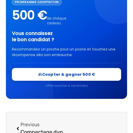
PROGRAMME COOPTATION
500 €
de chèque
cadeau
Vous connaissez
le bon candidat ?
Recommandez un proche pour un poste et touchez une
récompense dès son embauche.
Coopter & gagner 500 €
Offre soumise à conditions
Previous
Compactage dynamique : recruter les bons profils géotechniques