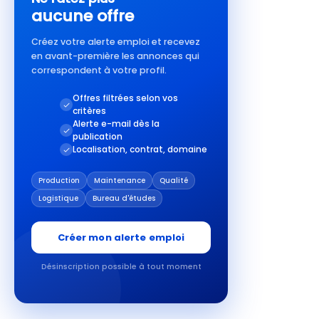
aucune offre
Créez votre alerte emploi et recevez
en avant-première les annonces qui
correspondent à votre profil.
Offres filtrées selon vos
critères
Alerte e-mail dès la
publication
Localisation, contrat, domaine
Production
Maintenance
Qualité
Logistique
Bureau d'études
Créer mon alerte emploi
Désinscription possible à tout moment